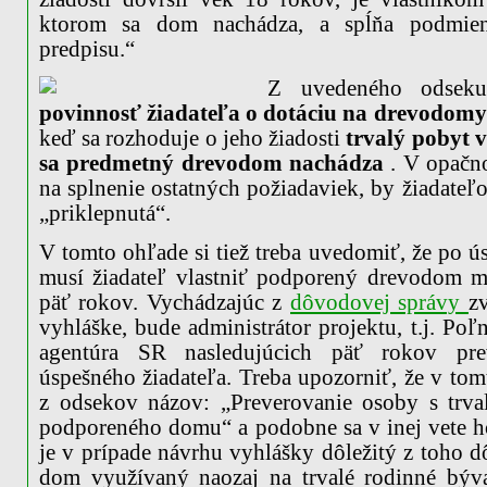
ktorom sa dom nachádza, a spĺňa podmie
predpisu.“
Z uvedeného odseku
povinnosť žiadateľa o dotáciu na drevodom
keď sa rozhoduje o jeho žiadosti
trvalý pobyt v
sa predmetný drevodom nachádza
. V opačn
na splnenie ostatných požiadaviek, by žiadateľ
„priklepnutá“.
V tomto ohľade si tiež treba uvedomiť, že po ú
musí žiadateľ vlastniť podporený drevodom m
päť rokov. Vychádzajúc z
dôvodovej správy
z
vyhláške, bude administrátor projektu, t.j. Po
agentúra SR nasledujúcich päť rokov pre
úspešného žiadateľa. Treba upozorniť, že v to
z odsekov názov: „Preverovanie osoby s trv
podporeného domu“ a podobne sa v inej vete ho
je v prípade návrhu vyhlášky dôležitý z toho 
dom využívaný naozaj na trvalé rodinné býva