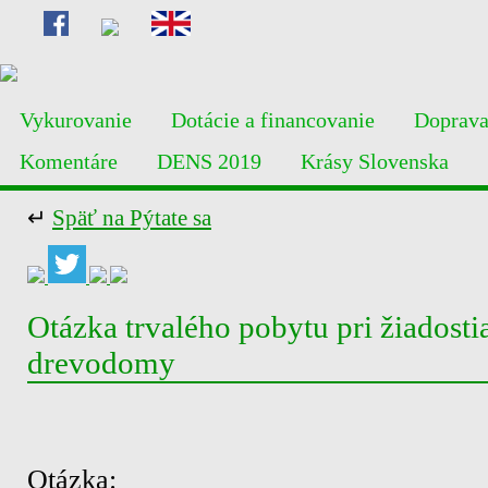
Vykurovanie
Dotácie a financovanie
Doprav
Komentáre
DENS 2019
Krásy Slovenska
↵
Späť na Pýtate sa
Otázka trvalého pobytu pri žiadosti
drevodomy
Otázka: