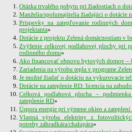
Otázka trvalého pobytu pri žiadostiach o do
Manželia/spolumajitelia žiadajúci o dotácie
Príspevky na zatepľovanie rodinných do
projektanta
»
Dotácie z projektu Zelená domácnostiam v br
Zvýšenie celkovej podlahovej plochy pri p
rodinného domu
»
Ako financovať obnovu bytových domov – št
Zariadenia na výrobu tepla v programe Zel
Je možné žiadať o dotáciu na vykurovacie tel
Dotácie na zateplenie RD: licencia na zabud
Celková podlahová plocha – podmienka 
zateplenie RD
»
Úspora energie pri výmene okien a zateplen
Vlastná výroba elektriny z fotovoltický
potreby záhradkára/chalupára
»