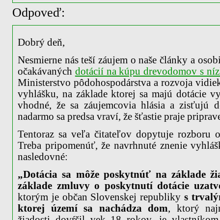
Odpoveď:
Dobrý deň,
Nesmierne nás teší záujem o naše články a osob
očakávaných
dotácií na kúpu drevodomov s ní
Ministerstvo pôdohospodárstva a rozvoja vidieka
vyhlášku, na základe ktorej sa majú dotácie vy
vhodné, že sa záujemcovia hlásia a zisťujú de
nadarmo sa predsa vraví, že šťastie praje pripra
Tentoraz sa veľa čitateľov dopytuje rozboru o
Treba pripomenúť, že navrhnuté znenie vyhláš
nasledovné:
„Dotácia sa môže poskytnúť na základe ži
základe zmluvy o poskytnutí dotácie uzatv
ktorým je občan Slovenskej republiky
s trval
ktorej území sa nachádza dom
, ktorý na
žiadosti dovŕšil vek 18 rokov, je vlastník