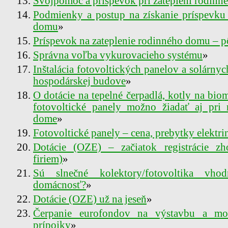
Svojpomoc a príspevok pri zateplení rodin
Podmienky a postup na získanie príspevku 
domu
»
Príspevok na zateplenie rodinného domu – p
Správna voľba vykurovacieho systému
»
Inštalácia fotovoltických panelov a solárnyc
hospodárskej budove
»
O dotácie na tepelné čerpadlá, kotly na bio
fotovoltické panely možno žiadať aj pri
dome
»
Fotovoltické panely – cena, prebytky elektri
Dotácie (OZE) – začiatok registrácie zh
firiem)
»
Sú slnečné kolektory/fotovoltika vho
domácnosť?
»
Dotácie (OZE) už na jeseň
»
Čerpanie eurofondov na výstavbu a mod
prípojky
»