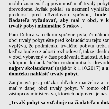
mohlo znamenať aj povinnosť mať trvalý poby
drevodome. Avšak pokiaľ sa nezmení vyhláška
prednosť pred dôvodovou správou,
bude
žiadateľa vyžadovať, aby mal v obci, v k
trvalý pobyt minimálne 5 rokov
.
Pani Ľubica sa celkom správne pýta, či náhod
obci trvalý pobyt ešte pred kolaudáciou tejto s
vyplýva, že podmienku trvalého pobytu treba 
keď sa bude o žiadosti rozhodovať, takže ideáln
v obci vybavený v čase podávania žiadosti. A ke
s kópiou kolaudačného rozhodnutia k drevodo
najprv skolaudovať
(najskôr k 1.10.2017)
a a
domčeku nahlásiť trvalý pobyt
.
Zaujímavá je aj otázka ohľadne manželov a ic
mať v danej obci trvalý pobyt. V tomto ohľa
zástupcov ministerstva, ktorých odpoveď je nas
„
Trvalý pobyt sa vzťahuje na žiadateľa o dot