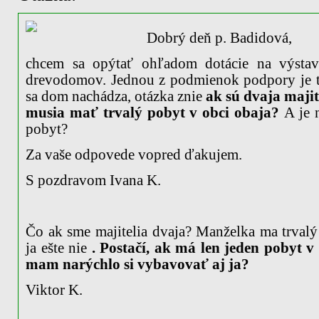
Dobrý deň p. Badidová,
chcem sa opýtať ohľadom dotácie na výstav
drevodomov. Jednou z podmienok podpory je t
sa dom nachádza, otázka znie
ak sú dvaja maji
musia mať trvalý pobyt v obci obaja?
A je 
pobyt?
Za vaše odpovede vopred ďakujem.
S pozdravom Ivana K.
Čo ak sme majitelia dvaja? Manželka ma trvalý 
ja ešte nie
. Postačí, ak má len jeden pobyt v
mam narýchlo si vybavovať aj ja?
Viktor K.