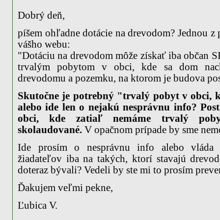
Dobrý deň,
píšem ohľadne dotácie na drevodom? Jednou z p
vášho webu:
"Dotáciu na drevodom môže získať iba občan SR,
trvalým pobytom v obci, kde sa dom nac
drevodomu a pozemku, na ktorom je budova pos
Skutočne je potrebný "trvalý pobyt v obci,
alebo ide len o nejakú nesprávnu info?
Pos
obci, kde zatiaľ nemáme trvalý pob
skolaudované.
V opačnom prípade by sme nemoh
Ide prosím o nesprávnu info alebo vláda
žiadateľov iba na takých, ktorí stavajú drevo
doteraz bývali? Vedeli by ste mi to prosím preve
Ďakujem veľmi pekne,
Ľubica V.